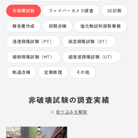
非破壊試験
ファイバーカメラ調査
3D計測
報告書作成
初期点検
お問い合わせ・資料請求
塩化物試料採取業務
浸透探傷試験（PT）
渦流探傷試験（ET）
0568-87-6520
Nagoya
磁粉探傷試験（MT）
超音波探傷試験（UT）
9:00-17:00受付 定休日:土日祝
軌道点検
定期修理
その他
03-5761-5201
Tokyo
9:00-17:00受付 定休日:土日祝
非破壊試験の調査実績
絞り込みを解除
安心を未来へつなぐ、
社会貢献する喜び。