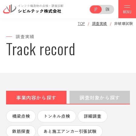
JP
EN
MENU
TOP
調査実績
非破壊試験
TOP
調査実績
Track record
事業案内
会社案内
事業内容から探す
調査対象から探す
調査実績
保有機器一覧
橋梁点検
トンネル点検
詳細調査
鉄筋探査
あと施工アンカー引張試験
お知らせ