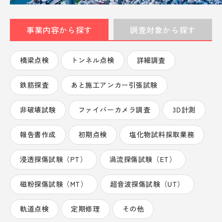
事業内容から探す
調査対象から探す
お問い合わせ・資料請求
橋梁点検
トンネル点検
詳細調査
0568-87-6520
Nagoya
鉄筋探査
あと施工アンカー引張試験
9:00-17:00受付 定休日:土日祝
非破壊試験
ファイバーカメラ調査
3D計測
03-5761-5201
Tokyo
9:00-17:00受付 定休日:土日祝
報告書作成
初期点検
塩化物試料採取業務
浸透探傷試験（PT）
渦流探傷試験（ET）
磁粉探傷試験（MT）
超音波探傷試験（UT）
安心を未来へつなぐ、
社会貢献する喜び。
軌道点検
定期修理
その他