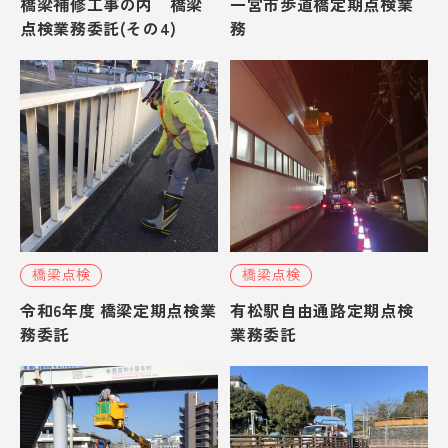
橋梁補修工事の内 橋梁
一宮市歩道橋定期点検業
点検業務委託(その4)
務
橋梁点検
橋梁点検
令和6年度 橋梁定期点検業
有松駅自由通路定期点検
務委託
業務委託