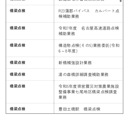
橋梁点検
R23蒲郡バイパス カルバート点
検補助業務
橋梁点検
令和7年度 名古屋高速道路点検
補助業務
橋梁点検
構造物点検(その5)業務委託(令和
6～8年度)
橋梁点検
新橋補強設計業務
橋梁点検
湯の森橋詳細調査補助業務
橋梁点検
令和5年度県営震災対策農業施設
整備事業七尾地区橋梁点検調査
業務
橋梁点検
豊田土橋駅 橋梁点検
橋梁点検
刈谷境橋他補修設計