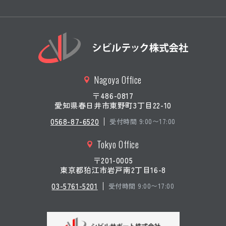
屋管内跨道橋点検補助業務(その
1)
橋梁点検
令和７年度 岐阜国道施設補修
設計業務
橋梁点検
令和７年度(債務)道路メンテナ
ンス国庫補助事業(市)積志笠井
Nagoya Office
線(積志笠井線２号線)外道路橋
定期点検業務
〒486-0817
愛知県春日井市東野町3丁目22-10
橋梁点検
令和7年度(債務)道路メンテナン
0568-87-6520
受付時間 9:00〜17:00
ス国庫補助事業(国)152号空沢橋
外道路橋定期点検業務道路施設
Tokyo Office
点検業務委託
〒201-0005
橋梁点検
令和7年度(債務)道路メンテナン
東京都狛江市岩戸南2丁目16-8
ス国庫補助事業(-)瀬戸佐久米線
新瀬戸橋外道路橋定期点検業務
03-5761-5201
受付時間 9:00〜17:00
橋梁点検
山梨橋梁補修設計業務
橋梁点検
名古屋支社管内 建設技術支援