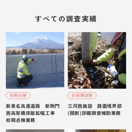
シビルテック採用情報
すべての調査実績
プライバシーポリシー
CLOSE
初期点検
非破壊試験
新東名高速道路 新駒門
三河西施設 路面境界部
西高架橋床版拡幅工事
(開削)詳細調査補助業務
初期点検業務