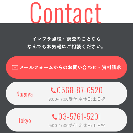
Contact
橋梁点検
むつみ橋橋梁補修設計
橋梁点検
下立用水東支線地区調査業務
橋梁点検
日進跨道橋点検補助業務
インフラ点検・調査のことなら
橋梁点検
新橋橋梁補修設計業務
なんでもお気軽にご相談ください。
橋梁点検
新開橋ほか2橋橋梁修繕詳細設計
業務委託
メールフォームからの
お問い合わせ・資料請求
橋梁点検
相生橋 詳細調査
橋梁点検
橋梁点検補助業務
0568-87-6520
Nagoya
橋梁点検
橋梁補修工事の内橋梁点検業務
9:00-17:00受付 定休日:土日祝
委託(その3)
橋梁点検
令和7年度 道路橋梁維持事業
03-5761-5201
黒俣橋外橋梁点検業務委託
Tokyo
9:00-17:00受付 定休日:土日祝
橋梁点検
2025年度 多治見・岐阜・名古