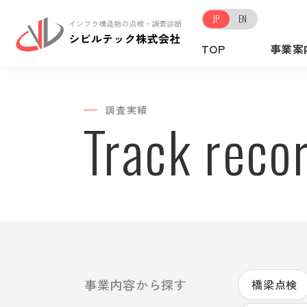
JP
EN
TOP
事業案
調査実績
Track reco
事業内容から探す
橋梁点検