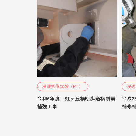
浸透探傷試験（PT）
浸透
令和6年度 虹ヶ丘横断歩道橋耐震
平成2
補強工事
補修