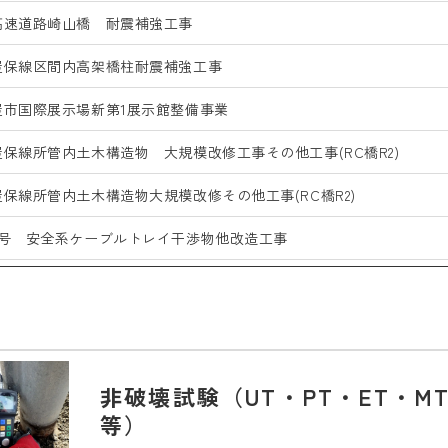
高速道路崎山橋 耐震補強工事
屋保線区間内高架橋柱耐震補強工事
屋市国際展示場新第1展示館整備事業
保線所管内土木構造物 大規模改修工事その他工事(RC橋R2)
保線所管内土木構造物大規模改修その他工事(RC橋R2)
3号 安全系ケーブルトレイ干渉物他改造工事
屋保線区間内高架橋柱耐震補強工事
28年度高速3号大高線床版等修繕工事（丹後通南工区）
除）社会資本整備総合交付金（街路）整備工事吉川橋Ｐ２橋脚工
非破壊試験（UT・PT・ET・M
下処理場護岸耐震補強工事
等）