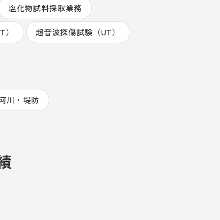
塩化物試料採取業務
T）
超音波探傷試験（UT）
河川・堤防
績