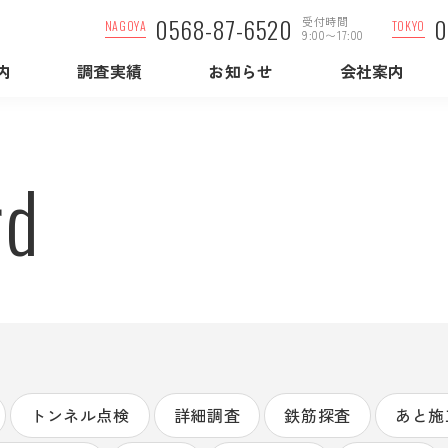
0568-87-6520
0
受付時間
NAGOYA
TOKYO
9:00〜17:00
内
調査実績
お知らせ
会社案内
rd
トンネル点検
詳細調査
鉄筋探査
あと施