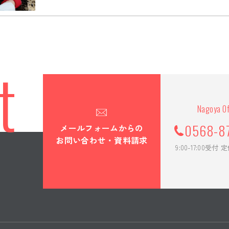
屋線富吉・蟹江間大海用第３橋梁移設拡に伴う軌道下函渠他詳細設計
耐震補強工事（R-CX,BHE南,RB）
屋線富吉・蟹江間大海用第３橋梁移設拡に伴う軌道下函渠他詳細設計
t
修工事（交付金）
モンキーパーク アクアプレイ点検工事
Nagoya Of
屋線富吉・近鉄蟹江間大海用第３橋梁改築(土木関係その )工事
0568-8
メールフォームからの
阪自動車道 桑名管内橋梁補修工事（Ｈ２４年度）
お問い合わせ・資料請求
9:00-17:00受付
造建築物における構造体劣化調査業務
。
補修工事（交付金）
5年度 42号大台管内道路修繕工事
阪自動車道 桑名管内橋梁補修工事（H24年度）