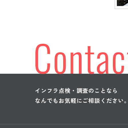
浸透探傷試験（PT）
名古
浸透探傷試験（PT）
PNC
浸透探傷試験（PT）
名古
Contac
浸透探傷試験（PT）
梁補
浸透探傷試験（PT）
日本
浸透探傷試験（PT）
名古
浸透探傷試験（PT）
東名
浸透探傷試験（PT）
鋼構
インフラ点検・調査のことなら
なんでもお気軽にご相談ください
浸透探傷試験（PT）
橋梁
浸透探傷試験（PT）
平成2
浸透探傷試験（PT）
東名