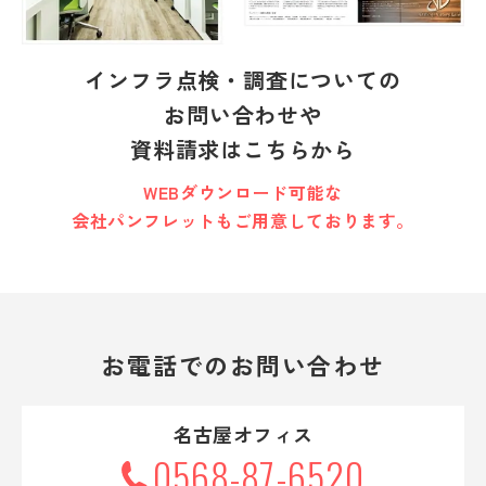
インフラ点検・調査についての
お問い合わせ・資料請求
お問い合わせや
資料請求はこちらから
0568-87-6520
Nagoya
WEBダウンロード可能な
9:00-17:00受付 定休日:土日祝
会社パンフレットもご用意しております。
03-5761-5201
Tokyo
9:00-17:00受付 定休日:土日祝
お電話でのお問い合わせ
安心を未来へつなぐ、
名古屋オフィス
社会貢献する喜び。
0568-87-6520