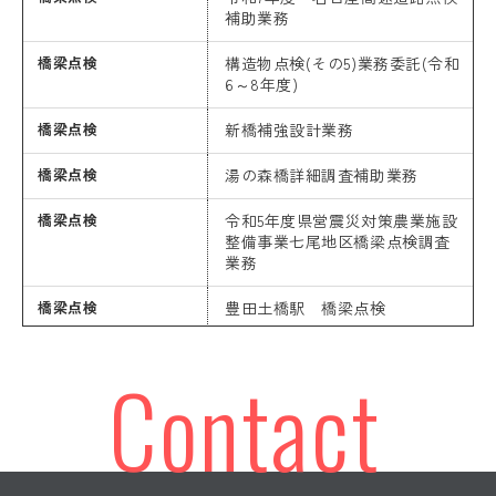
補助業務
橋梁点検
構造物点検(その5)業務委託(令和
6～8年度)
橋梁点検
新橋補強設計業務
橋梁点検
湯の森橋詳細調査補助業務
橋梁点検
令和5年度県営震災対策農業施設
整備事業七尾地区橋梁点検調査
業務
橋梁点検
豊田土橋駅 橋梁点検
橋梁点検
刈谷境橋他補修設計
Contact
橋梁点検
むつみ橋橋梁補修設計
橋梁点検
下立用水東支線地区調査業務
橋梁点検
日進跨道橋点検補助業務