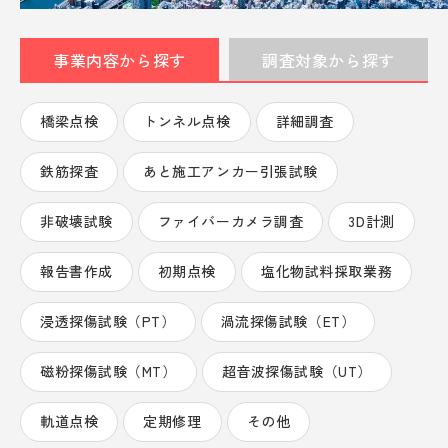
事業内容から探す
調査対象から探す
お問い合わせ・資料請求
橋梁点検
トンネル点検
詳細調査
0568-87-6520
Nagoya
鉄筋探査
あと施工アンカー引張試験
9:00-17:00受付 定休日:土日祝
非破壊試験
ファイバーカメラ調査
3D計測
03-5761-5201
Tokyo
9:00-17:00受付 定休日:土日祝
報告書作成
初期点検
塩化物試料採取業務
浸透探傷試験（PT）
渦流探傷試験（ET）
磁粉探傷試験（MT）
超音波探傷試験（UT）
安心を未来へつなぐ、
社会貢献する喜び。
軌道点検
定期修理
その他