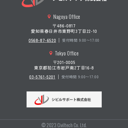
橋梁点検
令和７年度(債務)道路メンテナ
ンス国庫補助事業(市)積志笠井
Nagoya Office
線(積志笠井線２号線)外道路橋
定期点検業務
〒486-0817
愛知県春日井市東野町3丁目22-10
橋梁点検
令和7年度(債務)道路メンテナン
0568-87-6520
受付時間 9:00〜17:00
ス国庫補助事業(国)152号空沢橋
外道路橋定期点検業務道路施設
Tokyo Office
点検業務委託
〒201-0005
橋梁点検
令和7年度(債務)道路メンテナン
東京都狛江市岩戸南2丁目16-8
ス国庫補助事業(-)瀬戸佐久米線
新瀬戸橋外道路橋定期点検業務
03-5761-5201
受付時間 9:00〜17:00
橋梁点検
山梨橋梁補修設計業務
橋梁点検
名古屋支社管内 建設技術支援
業務(2023年度)の内、初期点検業
務Ⅵ・Ⅶ
詳細調査
清水橋 板厚等計測調査
© 2023 Civiltech Co. Ltd.