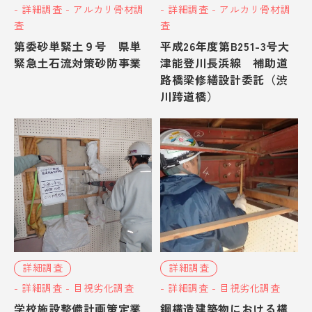
- 詳細調査 - アルカリ骨材調
- 詳細調査 - アルカリ骨材調
査
査
第委砂単緊土９号 県単
平成26年度第B251-3号大
緊急土石流対策砂防事業
津能登川長浜線 補助道
路橋梁修繕設計委託（渋
川跨道橋）
詳細調査
詳細調査
- 詳細調査 - 目視劣化調査
- 詳細調査 - 目視劣化調査
学校施設整備計画策定業
鋼構造建築物における構