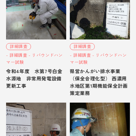
詳細調査
詳細調査
- 詳細調査 - リバウンドハン
- 詳細調査 - リバウンドハン
マー試験
マー試験
令和4年度 水第7号白金
県営かんがい排水事業
水源地 非常用発電設備
（保全合理化型） 西濃用
更新工事
水地区第1期機能保全計画
策定業務