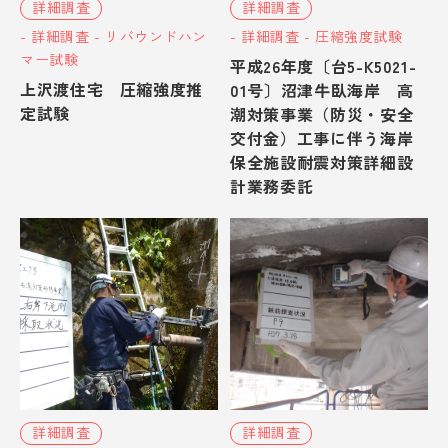
詳細調査
詳細調査
- 詳細調査 - リバウンドハン
- 詳細調査 - 圧縮強度試験
マー試験
平成26年度〔台5-K5021-
上沢渡住宅 圧縮強度推
01号〕沼津牛臥海岸 高
定試験
潮対策事業（防災・安全
交付金）工事に伴う海岸
保全施設耐震対策詳細設
計業務委託
詳細調査
詳細調査