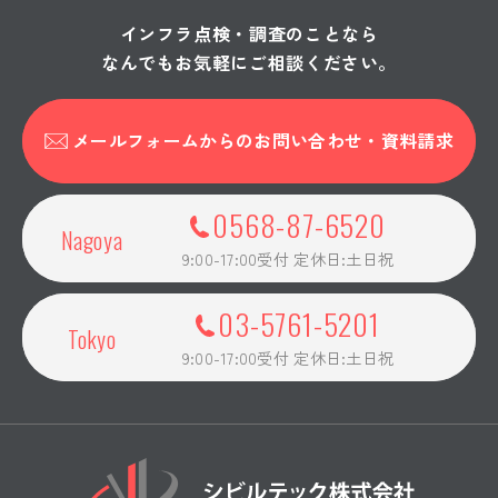
インフラ点検・調査のことなら
橋梁点検
新橋橋梁補修設計業務
なんでもお気軽にご相談ください。
橋梁点検
新開橋ほか2橋橋梁修繕詳細設計
業務委託
メールフォームからの
お問い合わせ・資料請求
橋梁点検
相生橋 詳細調査
橋梁点検
橋梁点検補助業務
0568-87-6520
Nagoya
橋梁点検
橋梁補修工事の内橋梁点検業務
9:00-17:00受付 定休日:土日祝
委託(その3)
橋梁点検
令和7年度 道路橋梁維持事業
03-5761-5201
黒俣橋外橋梁点検業務委託
Tokyo
9:00-17:00受付 定休日:土日祝
橋梁点検
2025年度 多治見・岐阜・名古
屋管内跨道橋点検補助業務(その
1)
橋梁点検
令和７年度 岐阜国道施設補修
設計業務