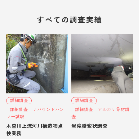
シビルテック採用情報
すべての調査実績
プライバシーポリシー
CLOSE
詳細調査
詳細調査
- 詳細調査 - リバウンドハン
- 詳細調査 - アルカリ骨材調
マー試験
査
木曽川上流河川構造物点
岩滝橋変状調査
検業務