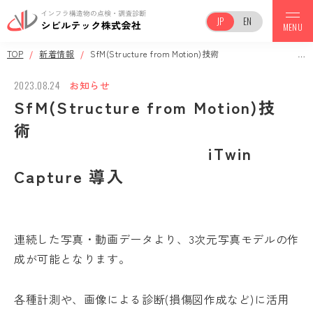
JP
EN
MENU
TOP
新着情報
SfM(Structure from Motion)技術 iTwin Capture 導入
TOP
2023.08.24
お知らせ
SfM(Structure from Motion)技
事業案内
術
iTwin
会社案内
Capture 導入
調査実績
保有機器一覧
連続した写真・動画データより、3次元写真モデルの作
成が可能となります。
各種計測や、画像による診断(損傷図作成など)に活用
お知らせ