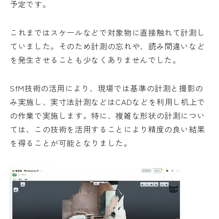
予定です。
これまではスケールなどで対象物に直接触れて計測し
お問い合わせ・資料請求
ていました。そのため計測の忘れや、読み間違いなど
を発生させることも少なくありませんでした。
0568-87-6520
Nagoya
SfM技術の活用により、現場では基準の計測と撮影の
9:00-17:00受付 定休日:土日祝
み実施し、実寸法計測などはCADなどを利用し机上で
の作業で実施します。特に、複雑な形状の計測につい
03-5761-5201
Tokyo
ては、この技術を活用することにより精度の良い結果
9:00-17:00受付 定休日:土日祝
を得ることが可能となりました。
安心を未来へつなぐ、
社会貢献する喜び。